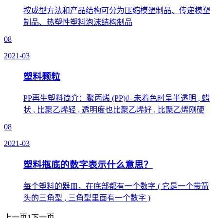
按成型方法和产品结构可分为压缩模塑制品、传递模塑
制品、热塑性塑料泡沫结构制品
08
2021-03
塑料颗粒
PP再生塑料简介：聚丙烯 (PP)#- 未着色时呈半透明 , 蜡
状 , 比聚乙烯轻 , 透明度也比聚乙烯好 , 比聚乙烯刚硬
08
2021-03
塑料瓶底的数字表示什么意思？
每个塑料的器皿，在底部都有一个数字 ( 它是一个带箭
头的三角型 , 三角型里面有一个数字 )
上一页
1
下一页