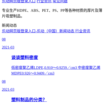
乐动网页版登录入口
行业资讯
常见问题
专业生产HDPE、ABS、PET、PS、PP等各种材质的厚片及薄
片吸塑制品。
新闻动态
乐动网页版登录入口-乐动（中国）
新闻动态
行业资讯
08
2021-03
谈谈塑料密度
低密度聚乙烯LDPE,0.910～0.9259／cm3 中密度聚乙烯
MDPE0.926～0.9409／cm3
08
2021-03
塑料制品的分类？