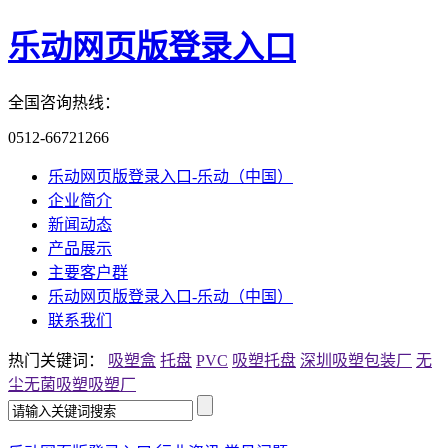
乐动网页版登录入口
全国咨询热线：
0512-66721266
乐动网页版登录入口-乐动（中国）
企业简介
新闻动态
产品展示
主要客户群
乐动网页版登录入口-乐动（中国）
联系我们
热门关键词：
吸塑盒
托盘
PVC
吸塑托盘
深圳吸塑包装厂
无
尘无菌吸塑
吸塑厂