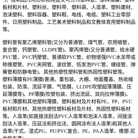
板材和片材、塑料丝、塑料带．塑料袋、人造革、塑料建材、
泡沫塑料、塑料容器、塑料鞋、电线、电缆、塑料工业零部
件、日用塑料制品、工艺美术塑料制品和文教体育用塑料制品
等。
塑料管有聚乙烯塑料管(又分为普通管、煤气管、农用暗管，
复合管，钙塑管、LLDPE管)、聚丙烯管(又分普通管、给水硬
PVC管、PVC钙塑管、普通软PVC管、织物增强PVC水龙带或
称维塑管、PVC夹网管、波纹管、低发泡PVC管、缠绕管、弹
簧管和防静电管)、其他热塑性塑料管和热固性塑料管等。
塑料薄膜有PE薄膜(普通、重包装、大棚、地面覆盖、热收缩
包装、防滑、流延平膜、气垫膜、LLDPE吹塑超薄薄膜、压
延薄膜等)、PP薄膜(吹塑包装、挤出流延、双向拉伸薄膜)、
PVC薄膜和其他塑料薄膜、塑料板材及片材有PE、PP、PVC
板材和片材、其他热塑性塑料板材及片材、热固性塑料板材
等。人造革(如直接涂刮法PVC人造革和泡沫人造革，间接涂
刮法人造革、压延法和挤出法、圆网涂布法人造革)和其他人
造革(干式、湿式PU、PU/PVC复合、PE、PA人造革、橡塑-尼