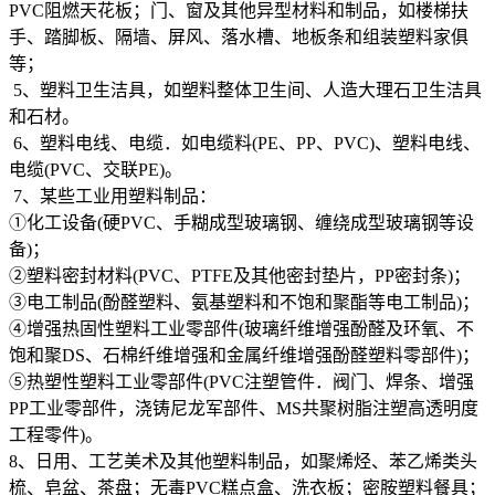
PVC阻燃天花板；门、窗及其他异型材料和制品，如楼梯扶
手、踏脚板、隔墙、屏风、落水槽、地板条和组装塑料家俱
等；
5、塑料卫生洁具，如塑料整体卫生间、人造大理石卫生洁具
和石材。
6、塑料电线、电缆．如电缆料(PE、PP、PVC)、塑料电线、
电缆(PVC、交联PE)。
7、某些工业用塑料制品：
①化工设备(硬PVC、手糊成型玻璃钢、缠绕成型玻璃钢等设
备)；
②塑料密封材料(PVC、PTFE及其他密封垫片，PP密封条)；
③电工制品(酚醛塑料、氨基塑料和不饱和聚酯等电工制品)；
④增强热固性塑料工业零部件(玻璃纤维增强酚醛及环氧、不
饱和聚DS、石棉纤维增强和金属纤维增强酚醛塑料零部件)；
⑤热塑性塑料工业零部件(PVC注塑管件．阀门、焊条、增强
PP工业零部件，浇铸尼龙军部件、MS共聚树脂注塑高透明度
工程零件)。
8、日用、工艺美术及其他塑料制品，如聚烯烃、苯乙烯类头
梳、皂盆、茶盘；无毒PVC糕点盒、洗衣板；密胺塑料餐具；