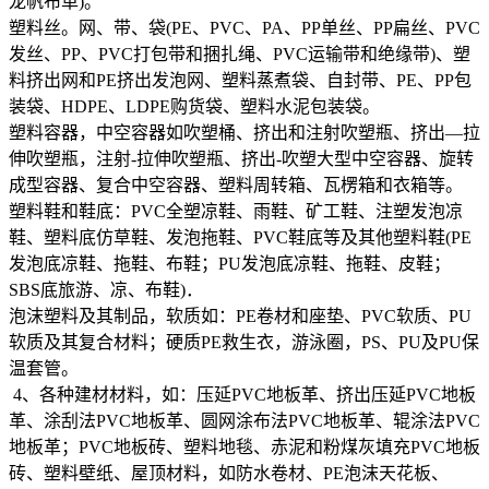
龙帆布革)。
塑料丝。网、带、袋(PE、PVC、PA、PP单丝、PP扁丝、PVC
发丝、PP、PVC打包带和捆扎绳、PVC运输带和绝缘带)、塑
料挤出网和PE挤出发泡网、塑料蒸煮袋、自封带、PE、PP包
装袋、HDPE、LDPE购货袋、塑料水泥包装袋。
塑料容器，中空容器如吹塑桶、挤出和注射吹塑瓶、挤出—拉
伸吹塑瓶，注射-拉伸吹塑瓶、挤出-吹塑大型中空容器、旋转
成型容器、复合中空容器、塑料周转箱、瓦楞箱和衣箱等。
塑料鞋和鞋底：PVC全塑凉鞋、雨鞋、矿工鞋、注塑发泡凉
鞋、塑料底仿草鞋、发泡拖鞋、PVC鞋底等及其他塑料鞋(PE
发泡底凉鞋、拖鞋、布鞋；PU发泡底凉鞋、拖鞋、皮鞋；
SBS底旅游、凉、布鞋)．
泡沫塑料及其制品，软质如：PE卷材和座垫、PVC软质、PU
软质及其复合材料；硬质PE救生衣，游泳圈，PS、PU及PU保
温套管。
4、各种建材材料，如：压延PVC地板革、挤出压延PVC地板
革、涂刮法PVC地板革、圆网涂布法PVC地板革、辊涂法PVC
地板革；PVC地板砖、塑料地毯、赤泥和粉煤灰填充PVC地板
砖、塑料壁纸、屋顶材料，如防水卷材、PE泡沫天花板、