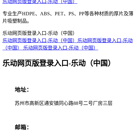
乐动网页版登录入口-乐动（中国）
专业生产HDPE、ABS、PET、PS、PP等各种材质的厚片及薄
片吸塑制品。
乐动网页版登录入口-乐动（中国）
乐动网页版登录入口-乐动（中国）
乐动网页版登录入口-乐动
（中国）
乐动网页版登录入口-乐动（中国）
乐动网页版登录入口-乐动（中国）
地址：
苏州市高新区通安镇同心路88号二号厂房三层
邮箱：