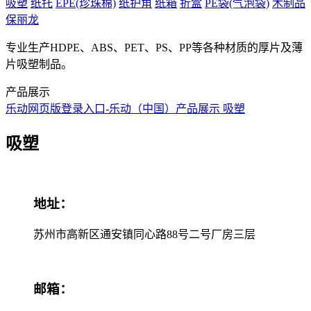
吸塑
纸托
EPE(珍珠棉)
纸护角
纸箱
折盒
PE袋(气泡袋)
木制品
保丽龙
专业生产HDPE、ABS、PET、PS、PP等各种材质的厚片及薄
片吸塑制品。
产品展示
乐动网页版登录入口-乐动（中国）
产品展示
吸塑
吸塑
地址：
苏州市高新区通安镇同心路88号二号厂房三层
邮箱：